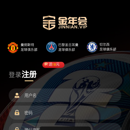
送
18
元
注册
登录