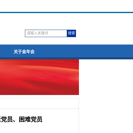
关于金年会
老党员、困难党员