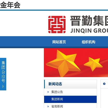
金年会
网站首页
组织机构
新闻动态
集团公告
集团新闻
省局新闻